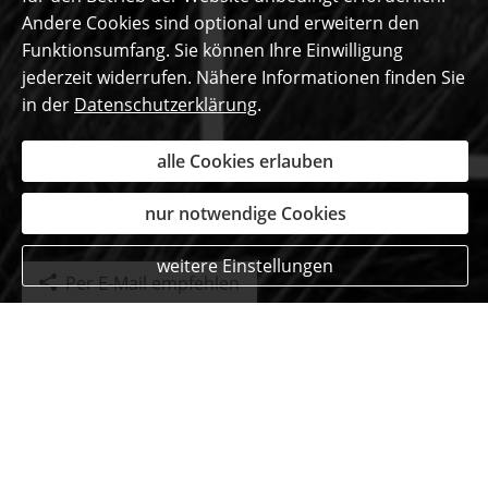
Andere Cookies sind optional und erweitern den
Funktionsumfang. Sie können Ihre Einwilligung
jederzeit widerrufen. Nähere Informationen finden Sie
in der
Datenschutzerklärung
.
alle Cookies erlauben
nur notwendige Cookies
weitere Einstellungen
Per E-Mail empfehlen
Das sagen unsere
begeisterten Kunden ...
David Wagner
am 19.09.2018:
Alles ok. Kompetente und nette Beratung.