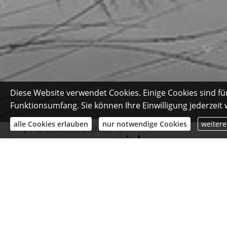
Diese Website verwendet Cookies. Einige Cookies sind fü
Funktionsumfang. Sie können Ihre Einwilligung jederzeit
alle Cookies erlauben
nur notwendige Cookies
weitere
Per E-Mail empfehlen
Photovoltaikversicherung
Viele Hausbesitzer installieren Ph
meist in der bestehenden Gebäudeve
eine gesonderte
Versicherung. Grundsätzlich erhöht 
man bei einer solchen Wertverbesse
KI
vollständig. Wer eine Solaranlage p