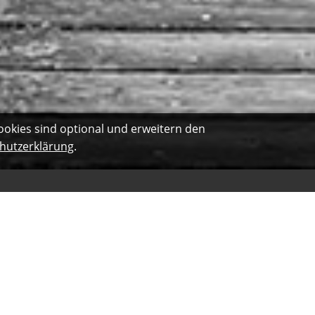
ookies sind optional und erweitern den
hutzerklärung
.
Kleinere Solaranlagen sind bis zu bestimmten Höchstbeträgen
gen auf Gewerbebetrieben bzw. Freiflächenanlagen benötigen
Immobilie - es besteht die Gefahr der Unterversicherung. Wenn
t der Gebäudeversicherer mögliche Schäden später nicht
rer oder einem spezialisierten Photovoltaik-Versicherer