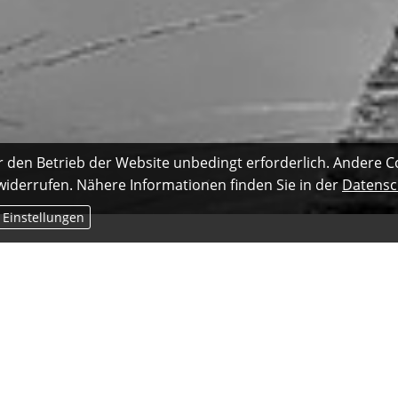
r den Betrieb der Website unbedingt erforderlich. Andere C
 widerrufen. Nähere Informationen finden Sie in der
Datensc
 Einstellungen
otovoltaikanlagen zur Stromerzeugung auf dem eigenen Hausdach. 
rsicherung gegen Feuer, Sturm und Blitzschlag versichert. Anla
sich durch eine fest installierte Photovoltaikanlage der Wert der 
rung den Versicherungsschutz nicht rechtzeitig anpasst, erstatte
lant, sollte deshalb frühzeitig Kontakt mit seinem Gebäudeversiche