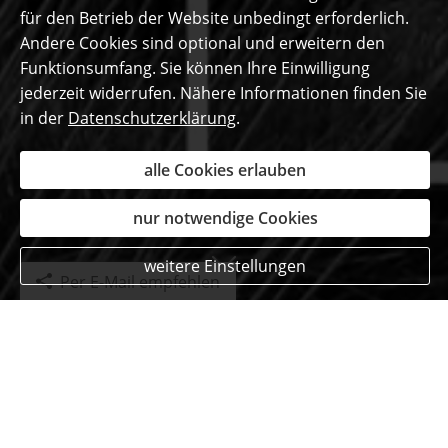
für den Betrieb der Website unbedingt erforderlich.
Andere Cookies sind optional und erweitern den
Funktionsumfang. Sie können Ihre Einwilligung
jederzeit widerrufen. Nähere Informationen finden Sie
in der
Datenschutzerklärung
.
alle Cookies erlauben
nur notwendige Cookies
weitere Einstellungen
Per E-Mail empfehlen
Das sagen unsere
begeisterten Kunden ...
Hendrik Husemeyer
aus monschau
, DB