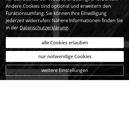
Andere Cookies sind optional und erweitern den
Funktionsumfang. Sie können Ihre Einwilligung
jederzeit widerrufen. Nähere Informationen finden Sie
in der
Datenschutzerklärung
.
alle Cookies erlauben
nur notwendige Cookies
weitere Einstellungen
Per E-Mail empfehlen
Das sagen unsere
begeisterten Kunden ...
Lukas Schmalen
aus Aachen
, Student
am 05.08.2020:
Sehr freundlich und sehr hilfsbereit.