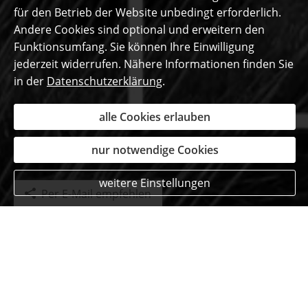
für den Betrieb der Website unbedingt erforderlich.
Andere Cookies sind optional und erweitern den
Funktionsumfang. Sie können Ihre Einwilligung
jederzeit widerrufen. Nähere Informationen finden Sie
in der
Datenschutzerklärung
.
alle Cookies erlauben
nur notwendige Cookies
weitere Einstellungen
Per E-Mail empfehlen
Das sagen unsere
begeisterten Kunden ...
Martin Schröder
aus Köln
, Professor Soziologie