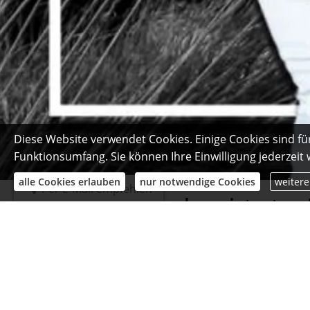
Diese Website verwendet Cookies. Einige Cookies sind fü
Funktionsumfang. Sie können Ihre Einwilligung jederzeit
alle Cookies erlauben
nur notwendige Cookies
weitere
Per E-Mail empfehlen
Das sagen unsere begeisterten 
Gondermann
aus Berlin
, Bundesbeamter
am 22.08.2016:
Bestes Beratungsgespräch durch einen Versicherer seit geraum
Kontakt! Dankeschön!
Beratungskompetenz: