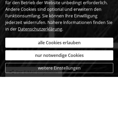
für den Betrieb der Website unbedingt erforderlich.
Andere Cookies sind optional und erweitern den
Funktionsumfang. Sie können Ihre Einwilligung
jederzeit widerrufen. Nähere Informationen finden Sie
in der
Datenschutzerklärung
.
alle Cookies erlauben
nur notwendige Cookies
weitere Einstellungen
Per E-Mail empfehlen
Unsere begeisterten
Kunden auf einen Blick
Carolin L.
aus Simmerath
am 14.11.2025: